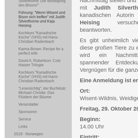
Nachmittag stellen un
Silverthorne 'Die Würdigung
des Bisons'"
mit
Judith Silvert
Führung: "Wenn Wisent und
kanadischen Autor
Bison sich treffen" mit Judith
Silverthorne und Kaja
Heising
versuc
Heising
beantworten.
Kochkurs "Kanadische
Küche" (VHS) mit Hans-
Es gibt unheimlich v
Christian Radenbach
diese großen Tiere zu 
Karma Brown: Recipe for a
perfect wife
wird ein Nachmitt
David A. Robertson: Cole
spannender Entdeck
Harper Trilogie
Vergnügen für die ganz
Kochkurs "Kanadische
Küche" (VHS) mit Hans-
Eine Anmeldung ist er
Christian Radenbach
"Lesesüchtig", der Buchklub:
Ort:
Michael Christie: Das
Flüstern der Bäume
Wisent-Wildnis, Weidi
Veranstalter
Freitag, 29. Oktober 2
Sponsoren
Beginn:
Service
14.00 Uhr
Links
2019 - Norwegen
Eintritt: