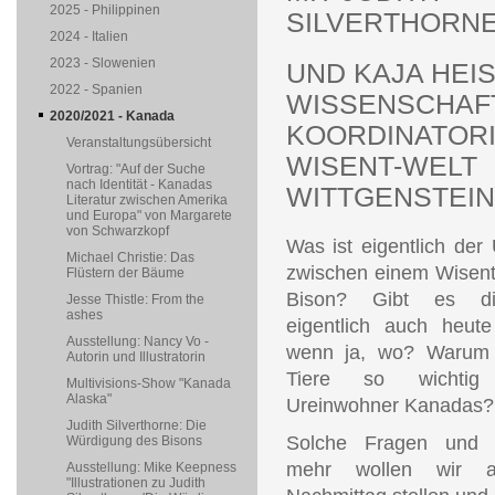
2025 - Philippinen
SILVERTHORN
2024 - Italien
2023 - Slowenien
UND KAJA HEIS
2022 - Spanien
WISSENSCHAF
2020/2021 - Kanada
KOORDINATORI
Veranstaltungsübersicht
WISENT-WELT
Vortrag: "Auf der Suche
nach Identität - Kanadas
WITTGENSTEIN
Literatur zwischen Amerika
und Europa" von Margarete
von Schwarzkopf
Was ist eigentlich der
Michael Christie: Das
zwischen einem Wisen
Flüstern der Bäume
Bison? Gibt es di
Jesse Thistle: From the
ashes
eigentlich auch heut
Ausstellung: Nancy Vo -
wenn ja, wo? Warum 
Autorin und Illustratorin
Tiere so wichtig
Multivisions-Show "Kanada
Alaska"
Ureinwohner Kanadas?
Judith Silverthorne: Die
Solche Fragen und 
Würdigung des Bisons
mehr wollen wir 
Ausstellung: Mike Keepness
"Illustrationen zu Judith