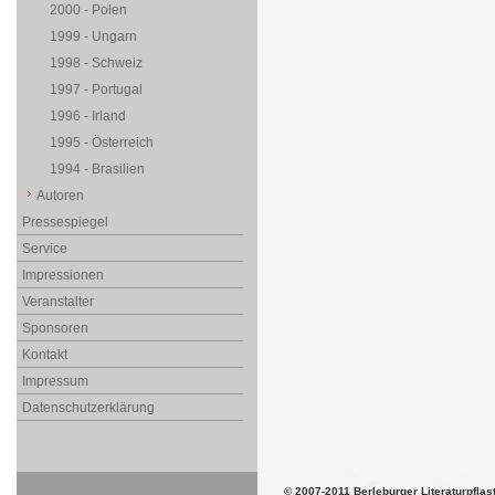
2000 - Polen
1999 - Ungarn
1998 - Schweiz
1997 - Portugal
1996 - Irland
1995 - Österreich
1994 - Brasilien
Autoren
Pressespiegel
Service
Impressionen
Veranstalter
Sponsoren
Kontakt
Impressum
Datenschutzerklärung
© 2007-2011 Berleburger Literaturpflas