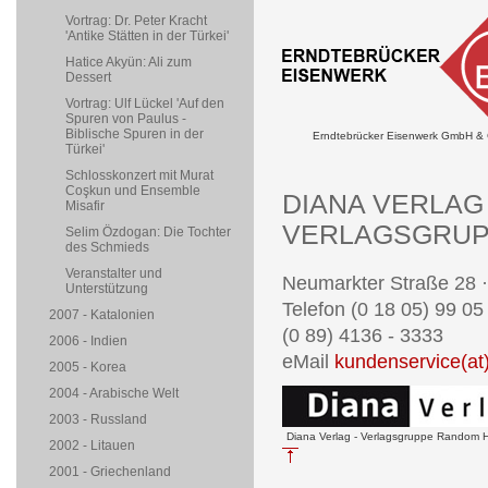
Vortrag: Dr. Peter Kracht
'Antike Stätten in der Türkei'
Hatice Akyün: Ali zum
Dessert
Vortrag: Ulf Lückel 'Auf den
Spuren von Paulus -
Biblische Spuren in der
Erndtebrücker Eisenwerk GmbH &
Türkei'
Schlosskonzert mit Murat
Coşkun und Ensemble
DIANA VERLAG
Misafir
VERLAGSGRUP
Selim Özdogan: Die Tochter
des Schmieds
Veranstalter und
Neumarkter Straße 28 
Unterstützung
Telefon (0 18 05) 99 05
2007 - Katalonien
(0 89) 4136 - 3333
2006 - Indien
eMail
kundenservice(a
2005 - Korea
2004 - Arabische Welt
2003 - Russland
Diana Verlag - Verlagsgruppe Random
2002 - Litauen
2001 - Griechenland