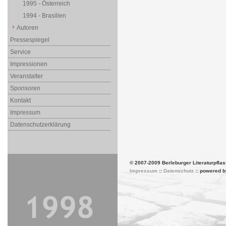
1995 - Österreich
1994 - Brasilien
Autoren
Pressespiegel
Service
Impressionen
Veranstalter
Sponsoren
Kontakt
Impressum
Datenschutzerklärung
© 2007-2009 Berleburger Literaturpflas
Impressum
::
Datenschutz
:: powered 