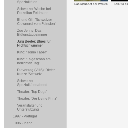
Spezialitäten
Das Alphabet der Wolken
Solo für ei
Schweizer Woche bei
Porzellan Feldmann
Illi und Olli: 'Schweizer
Clownerei vom Feinsten'
Zoe Jenny: Das
Blütenstaubzimmer
Jürg Beeler: Blues für
Nichtschwimmer
Kino: 'Homo Faber'
Kino: 'Es geschah am
hellichten Tag'
Diavortrag (VHS): Dieter
Kunze 'Schweiz'
Schweizer
Spezialitätenabend
Theater: 'Top Dogs'
Theater: 'Der kleine Prinz'
Veranstalter und
Unterstützung
1997 - Portugal
1996 - Irland