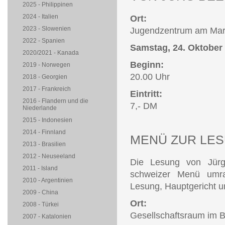
2025 - Philippinen
2024 - Italien
Ort:
2023 - Slowenien
Jugendzentrum am Mar
2022 - Spanien
Samstag, 24. Oktober
2020/2021 - Kanada
Beginn:
2019 - Norwegen
20.00 Uhr
2018 - Georgien
2017 - Frankreich
Eintritt:
2016 - Flandern und die
7,- DM
Niederlande
2015 - Indonesien
2014 - Finnland
MENÜ ZUR LE
2013 - Brasilien
2012 - Neuseeland
Die Lesung von Jürg
2011 - Island
schweizer Menü umra
2010 - Argentinien
Lesung, Hauptgericht u
2009 - China
Ort:
2008 - Türkei
Gesellschaftsraum im 
2007 - Katalonien