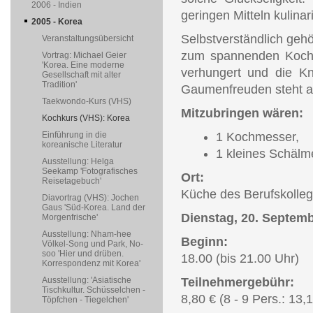
2006 - Indien
geringen Mitteln kulina
2005 - Korea
Selbstverständlich geh
Veranstaltungsübersicht
zum spannenden Kochku
Vortrag: Michael Geier
'Korea. Eine moderne
verhungert und die K
Gesellschaft mit alter
Tradition'
Gaumenfreuden steht a
Taekwondo-Kurs (VHS)
Mitzubringen wären:
Kochkurs (VHS): Korea
Einführung in die
1 Kochmesser,
koreanische Literatur
1 kleines Schälm
Ausstellung: Helga
Seekamp 'Fotografisches
Ort:
Reisetagebuch'
Küche des Berufskolleg
Diavortrag (VHS): Jochen
Gaus 'Süd-Korea. Land der
Dienstag, 20. Septem
Morgenfrische'
Ausstellung: Nham-hee
Beginn:
Völkel-Song und Park, No-
soo 'Hier und drüben.
18.00 (bis 21.00 Uhr)
Korrespondenz mit Korea'
Ausstellung: 'Asiatische
Teilnehmergebühr:
Tischkultur. Schüsselchen -
8,80 € (8 - 9 Pers.: 13,
Töpfchen - Tiegelchen'