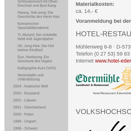
Schlosskonzert mit Oliver
Materialkosten:
Drechsel und Byol Kang
ca. 14,- €
Hwang, Sok-yong: Die
Geschichte des Herrn Han
Voranmeldung bei der 
Koreanischer
Spezialitätenabend
HOTEL-RESTA
Yi, Munyol: Der entstellte
Held und Jugendjahre
Oh, Jung-Hee: Der Hof
Mühlenweg 6-8 · D-573
meiner Kindheit
Telefon (0 27 53) 59 83
Eun, Heekyung: Ein
Internet
www.hotel-ede
Geschenk des Vogels
Kalligraphie-Kurs (VHS)
Veranstalter und
Unterstützung
2004 - Arabische Welt
2003 - Russland
Hotel-Restaurant Edermühl
2002 - Litauen
2001 - Griechenland
VOLKSHOCHSC
2000 - Polen
1999 - Ungarn
1998 - Schweiz