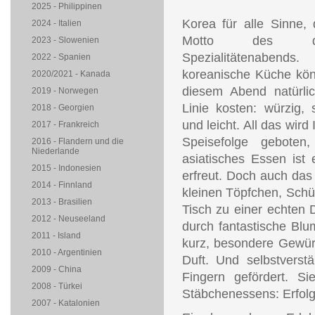
2025 - Philippinen
Korea für alle Sinne, 
2024 - Italien
Motto des dies
2023 - Slowenien
Spezialitätenabe
2022 - Spanien
koreanische Küche kö
2020/2021 - Kanada
diesem Abend natürlic
2019 - Norwegen
Linie kosten: würzig, 
2018 - Georgien
und leicht. All das wird
2017 - Frankreich
Speisefolge geboten
2016 - Flandern und die
Niederlande
asiatisches Essen ist
2015 - Indonesien
erfreut. Doch auch das 
2014 - Finnland
kleinen Töpfchen, Schü
2013 - Brasilien
Tisch zu einer echten 
2012 - Neuseeland
durch fantastische Bl
2011 - Island
kurz, besondere Gewürz
2010 - Argentinien
Duft. Und selbstverstä
2009 - China
Fingern gefördert. S
2008 - Türkei
Stäbchenessens: Erfolg i
2007 - Katalonien