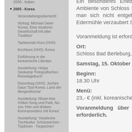
Ein besonderes Erleb
2006 - Indien
Ambiente von Schloss 
2005 - Korea
man sich nicht entge
Veranstaltungsübersicht
Edermühle verzaubert S
Vortrag: Michael Geier
'Korea. Eine moderne
Gesellschaft mit alter
Tradition'
Voranmeldung ist erforde
Taekwondo-Kurs (VHS)
Ort:
Kochkurs (VHS): Korea
Schloss Bad Berleburg,
Einführung in die
koreanische Literatur
Samstag, 15. Oktober
Ausstellung: Helga
Seekamp 'Fotografisches
Beginn:
Reisetagebuch'
18.30 Uhr
Diavortrag (VHS): Jochen
Gaus 'Süd-Korea. Land der
Menü:
Morgenfrische'
23,- € (inkl. koreanis
Ausstellung: Nham-hee
Völkel-Song und Park, No-
soo 'Hier und drüben.
Voranmeldung über
Korrespondenz mit Korea'
erforderlich.
Ausstellung: 'Asiatische
Tischkultur. Schüsselchen -
Töpfchen - Tiegelchen'