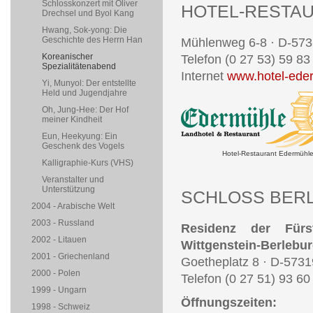
Schlosskonzert mit Oliver
HOTEL-RESTA
Drechsel und Byol Kang
Hwang, Sok-yong: Die
Geschichte des Herrn Han
Mühlenweg 6-8 · D-573
Koreanischer
Telefon (0 27 53) 59 83
Spezialitätenabend
Internet
www.hotel-ede
Yi, Munyol: Der entstellte
Held und Jugendjahre
Oh, Jung-Hee: Der Hof
meiner Kindheit
Eun, Heekyung: Ein
Geschenk des Vogels
Hotel-Restaurant Edermühl
Kalligraphie-Kurs (VHS)
Veranstalter und
Unterstützung
SCHLOSS BER
2004 - Arabische Welt
2003 - Russland
Residenz der Fürs
2002 - Litauen
Wittgenstein-Berlebu
2001 - Griechenland
Goetheplatz 8 · D-5731
2000 - Polen
Telefon (0 27 51) 93 60 
1999 - Ungarn
Öffnungszeiten:
1998 - Schweiz