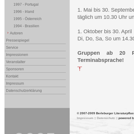
1997 - Portugal
1. Mai bis 30. Septemb
1996 - Irland
täglich um 10.30 Uhr u
1995 - Österreich
1994 - Brasilien
1. Oktober bis 30. April
Autoren
Di, Do, Sa, So um 14.3
Pressespiegel
Service
Gruppen ab 20 Pe
Impressionen
Terminabsprache!
Veranstalter
Sponsoren
Kontakt
Impressum
Datenschutzerklärung
© 2007-2009 Berleburger Literaturpflas
Impressum
::
Datenschutz
:: powered 