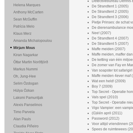
Detectivebureau Dennis & 
Helena Marques
De Strandtent 1 (2005)
De Strandtent 2 (2005)
Anthony McCarten
De Strandtent 3 (2006)
Sean McGuffin
Pietje Prinses: de schat 
Patrícia Melo
De dierenambulance moet 
Nee! (2007)
Klaus Merz
De Strandtent 4 (2007)
Amanda Michalopoulou
De Strandtent 5 (2007)
Mirjam Mous
Maffe meiden (2007)
Maffe meiden, maffer dan 
Kiran Nagarkar
De ketting van één miljoe
Óttar Martin Norðfjörð
De zomer van Fay en Mar
Markus Nummi
Van soapster tot safarigir
Maffe meiden 4ever maf 
Oh, Jung-Hee
Wat een held! (2009)
Selim Özdogan
Boy 7 (2009)
Hülya Özkan
Top Secret - Operatie ho
Vals spel (2010)
Laksmi Pamuntjak
Top Secret - Operatie nieu
Alexis Panselinos
Vigo Vampier: een vampie
Timo Parvela
(G)één april (2011)
Password (2012)
Alan Pauls
Voor altijd vriendinnen (
Claudia Piñeiro
Spees de ruimtewees (20