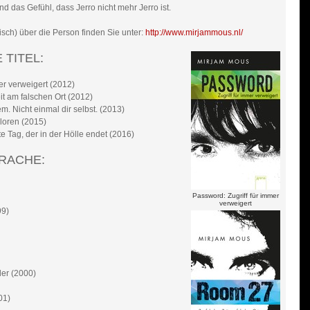
 das Gefühl, dass Jerro nicht mehr Jerro ist.
sch) über die Person finden Sie unter:
http://www.mirjammous.nl/
TITEL:
er verweigert (2012)
t am falschen Ort (2012)
. Nicht einmal dir selbst. (2013)
rloren (2015)
 Tag, der in der Hölle endet (2016)
PRACHE:
Password: Zugriff für immer
verweigert
99)
er (2000)
01)