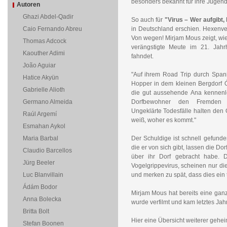
besonders bekannt für ihre Jugendth
Autoren
Ghazi Abdel-Qadir
So auch für
"Virus – Wer aufgibt,
Caio Fernando Abreu
in Deutschland erschien. Hexenver
Von wegen! Mirjam Mous zeigt, wi
Thomas Adcock
verängstigte Meute im 21. Jah
Kaouther Adimi
fahndet.
João Aguiar
"Auf ihrem Road Trip durch Span
Hatice Akyün
Hopper in dem kleinen Bergdorf Ó
Gabrielle Alioth
die gut aussehende Ana kennenle
Germano Almeida
Dorfbewohner den Fremden 
Ungeklärte Todesfälle halten den O
Raúl Argemí
weiß, woher es kommt."
Esmahan Aykol
Maria Barbal
Der Schuldige ist schnell gefunden
die er von sich gibt, lassen die D
Claudio Barcellos
über ihr Dorf gebracht habe. D
Jürg Beeler
Vogelgrippevirus, scheinen nur d
Luc Blanvillain
und merken zu spät, dass dies ein 
Ádám Bodor
Mirjam Mous hat bereits eine gan
Anna Bolecka
wurde verfilmt und kam letztes Jahr
Britta Bolt
Hier eine Übersicht weiterer gehei
Stefan Boonen