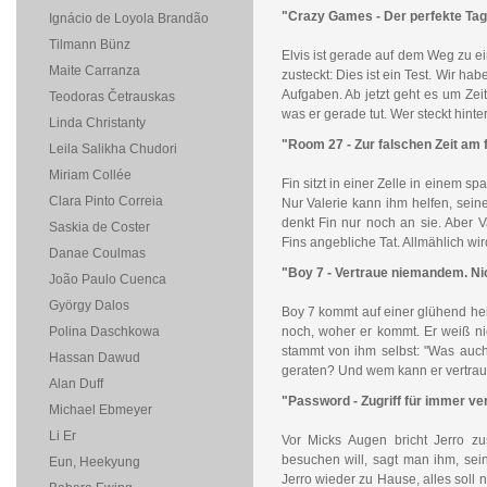
"Crazy Games - Der perfekte Tag,
Ignácio de Loyola Brandão
Tilmann Bünz
Elvis ist gerade auf dem Weg zu ei
Maite Carranza
zusteckt: Dies ist ein Test. Wir ha
Aufgaben. Ab jetzt geht es um Zei
Teodoras Četrauskas
was er gerade tut. Wer steckt hint
Linda Christanty
"Room 27 - Zur falschen Zeit am 
Leila Salikha Chudori
Miriam Collée
Fin sitzt in einer Zelle in einem s
Clara Pinto Correia
Nur Valerie kann ihm helfen, sei
denkt Fin nur noch an sie. Aber V
Saskia de Coster
Fins angebliche Tat. Allmählich wird 
Danae Coulmas
"Boy 7 - Vertraue niemandem. Nic
João Paulo Cuenca
György Dalos
Boy 7 kommt auf einer glühend hei
Polina Daschkowa
noch, woher er kommt. Er weiß nic
stammt von ihm selbst: "Was auch p
Hassan Dawud
geraten? Und wem kann er vertra
Alan Duff
"Password - Zugriff für immer ve
Michael Ebmeyer
Li Er
Vor Micks Augen bricht Jerro z
besuchen will, sagt man ihm, sei
Eun, Heekyung
Jerro wieder zu Hause, alles soll 