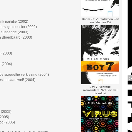
Room 27: Zur falschen Zeit
k partijtje (2002)
am falschen Ort
orstige meester (2002)
neusbende (2003)
n Bloedbaard (2003)
n (2003)
k (2004)
tje spiegeltje verkiezing (2004)
jes bestaan wél! (2004)
Boy 7: Vertraue
niemandem. Nicht einmal
dir selbst.
 (2005)
(2005)
ood (2005)