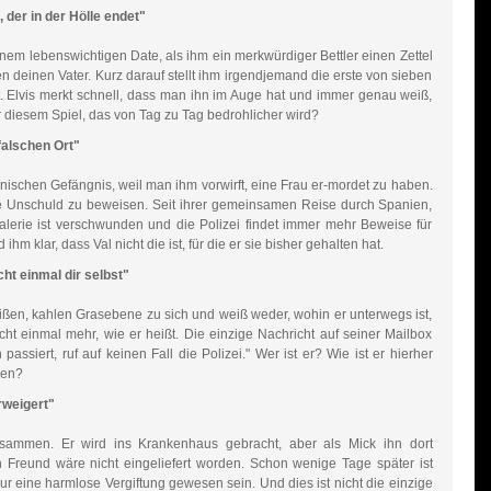
 der in der Hölle endet"
nem lebenswichtigen Date, als ihm ein merkwürdiger Bettler einen Zettel
ben deinen Vater. Kurz darauf stellt ihm irgendjemand die erste von sieben
t. Elvis merkt schnell, dass man ihn im Auge hat und immer genau weiß,
er diesem Spiel, das von Tag zu Tag bedrohlicher wird?
falschen Ort"
panischen Gefängnis, weil man ihm vorwirft, eine Frau er-mordet zu haben.
ne Unschuld zu beweisen. Seit ihrer gemeinsamen Reise durch Spanien,
alerie ist verschwunden und die Polizei findet immer mehr Beweise für
ihm klar, dass Val nicht die ist, für die er sie bisher gehalten hat.
ht einmal dir selbst"
ßen, kahlen Grasebene zu sich und weiß weder, wohin er unterwegs ist,
ht einmal mehr, wie er heißt. Die einzige Nachricht auf seiner Mailbox
assiert, ruf auf keinen Fall die Polizei." Wer ist er? Wie ist er hierher
uen?
rweigert"
usammen. Er wird ins Krankenhaus gebracht, aber als Mick ihn dort
n Freund wäre nicht eingeliefert worden. Schon wenige Tage später ist
nur eine harmlose Vergiftung gewesen sein. Und dies ist nicht die einzige