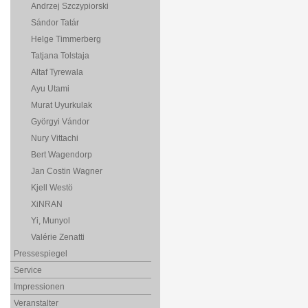
Andrzej Szczypiorski
Sándor Tatár
Helge Timmerberg
Tatjana Tolstaja
Altaf Tyrewala
Ayu Utami
Murat Uyurkulak
Györgyi Vándor
Nury Vittachi
Bert Wagendorp
Jan Costin Wagner
Kjell Westö
XiNRAN
Yi, Munyol
Valérie Zenatti
Pressespiegel
Service
Impressionen
Veranstalter