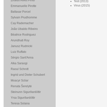
Ziraldo Alves Pinto
Test (2013)
Virus (2015)
Emmanuelle Pirotte
Baltasar Porcel
Sylvain Prudhomme
Cay Rademacher
João Ubaldo Ribeiro
Béatrice Rodriguez
Arundhati Roy
Janusz Rudnicki
Luiz Ruffato
Sérgio Sant'Anna
Alka Saraogi
Raoul Schrott
Ingrid und Dieter Schubert
Moacyr Scliar
Renata Šerelytė
Steinunn Sigurðardóttir
Yrsa Sigurðardóttir
Teresa Solana