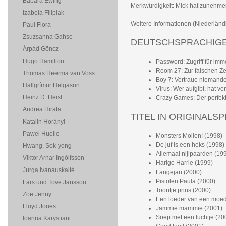
Babara Ewing
Merkwürdigkeit: Mick hat zunehmend
Izabela Filipiak
Weitere Informationen (Niederländi
Paul Flora
Zsuzsanna Gahse
DEUTSCHSPRACHIGE 
Árpád Göncz
Hugo Hamilton
Password: Zugriff für imm
Room 27: Zur falschen Zei
Thomas Heerma van Voss
Boy 7: Vertraue niemandem
Hallgrímur Helgason
Virus: Wer aufgibt, hat ve
Heinz D. Heisl
Crazy Games: Der perfekte
Andrea Hirata
TITEL IN ORIGINALS
Katalin Horányi
Pawel Huelle
Monsters Mollen! (1998)
De juf is een heks (1998)
Hwang, Sok-yong
Allemaal nijlpaarden (19
Viktor Arnar Ingólfsson
Harige Harrie (1999)
Jurga Ivanauskaitė
Langejan (2000)
Pistolen Paula (2000)
Lars und Tove Jansson
Toontje prins (2000)
Zoë Jenny
Een loeder van een moed
Lloyd Jones
Jammie mammie (2001)
Soep met een luchtje (20
Ioanna Karystiani