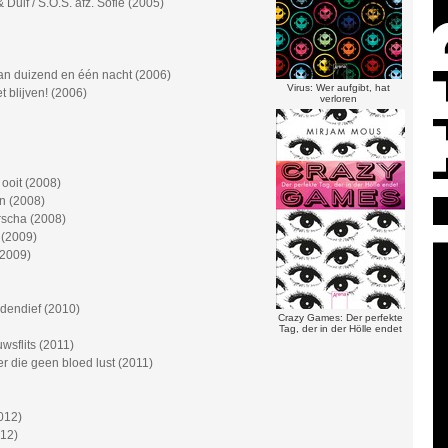
Duif / S.O.S. afz. Sofie (2005)
van duizend en één nacht (2006)
Virus: Wer aufgibt, hat
blijven! (2006)
verloren
ooit (2008)
n (2008)
scha (2008)
l (2009)
(2009)
ndendief (2010)
Crazy Games: Der perfekte
Tag, der in der Hölle endet
wsflits (2011)
r die geen bloed lust (2011)
2012)
12)