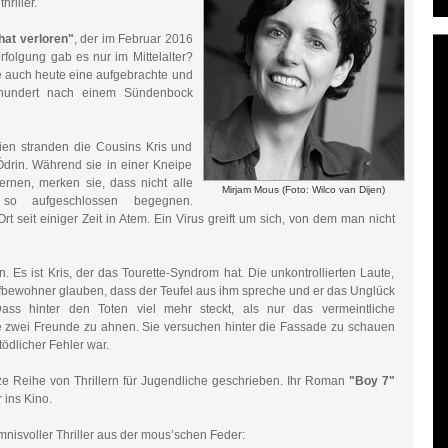
riller.
 hat verloren"
, der im Februar 2016
folgung gab es nur im Mittelalter?
e auch heute eine aufgebrachte und
rhundert nach einem Sündenbock
ien stranden die Cousins Kris und
drin. Während sie in einer Kneipe
rnen, merken sie, dass nicht alle
Mirjam Mous (Foto: Wilco van Dijen)
so aufgeschlossen begegnen.
rt seit einiger Zeit in Atem. Ein Virus greift um sich, von dem man nicht
. Es ist Kris, der das Tourette-Syndrom hat. Die unkontrollierten Laute,
orfbewohner glauben, dass der Teufel aus ihm spreche und er das Unglück
ass hinter den Toten viel mehr steckt, als nur das vermeintliche
ie zwei Freunde zu ahnen. Sie versuchen hinter die Fassade zu schauen
tödlicher Fehler war.
ze Reihe von Thrillern für Jugendliche geschrieben. Ihr Roman
"Boy 7"
 ins Kino.
mnisvoller Thriller aus der mous’schen Feder: