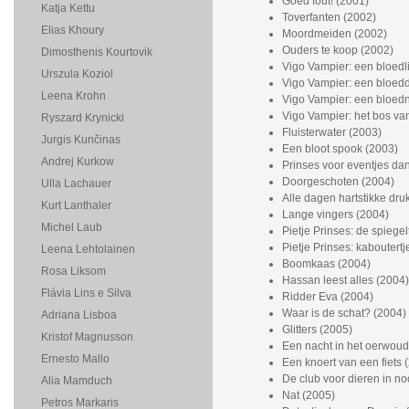
Goed fout! (2001)
Katja Kettu
Toverfanten (2002)
Elias Khoury
Moordmeiden (2002)
Ouders te koop (2002)
Dimosthenis Kourtovik
Vigo Vampier: een bloedlin
Urszula Koziol
Vigo Vampier: een bloedd
Leena Krohn
Vigo Vampier: een bloed
Vigo Vampier: het bos va
Ryszard Krynicki
Fluisterwater (2003)
Jurgis Kunčinas
Een bloot spook (2003)
Andrej Kurkow
Prinses voor eventjes da
Doorgeschoten (2004)
Ulla Lachauer
Alle dagen hartstikke dru
Kurt Lanthaler
Lange vingers (2004)
Michel Laub
Pietje Prinses: de spiegel
Pietje Prinses: kaboutert
Leena Lehtolainen
Boomkaas (2004)
Rosa Liksom
Hassan leest alles (2004)
Flávia Lins e Silva
Ridder Eva (2004)
Waar is de schat? (2004)
Adriana Lisboa
Glitters (2005)
Kristof Magnusson
Een nacht in het oerwoud
Ernesto Mallo
Een knoert van een fiets 
De club voor dieren in n
Alia Mamduch
Nat (2005)
Petros Markaris