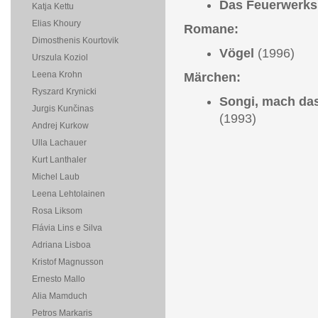
Das Feuerwerks
Katja Kettu
Elias Khoury
Romane:
Dimosthenis Kourtovik
Vögel
(1996)
Urszula Koziol
Leena Krohn
Märchen:
Ryszard Krynicki
Songi, mach das
Jurgis Kunčinas
(1993)
Andrej Kurkow
Ulla Lachauer
Kurt Lanthaler
Michel Laub
Leena Lehtolainen
Rosa Liksom
Flávia Lins e Silva
Adriana Lisboa
Kristof Magnusson
Ernesto Mallo
Alia Mamduch
Petros Markaris