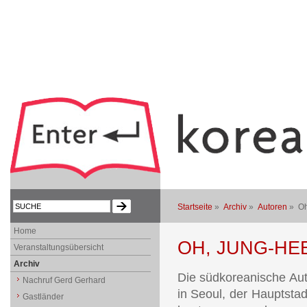
Startseite
»
Archiv
»
Autoren
» Oh
Home
OH, JUNG-HE
Veranstaltungsübersicht
Archiv
Die südkoreanische Au
Nachruf Gerd Gerhard
in Seoul, der Hauptsta
Gastländer