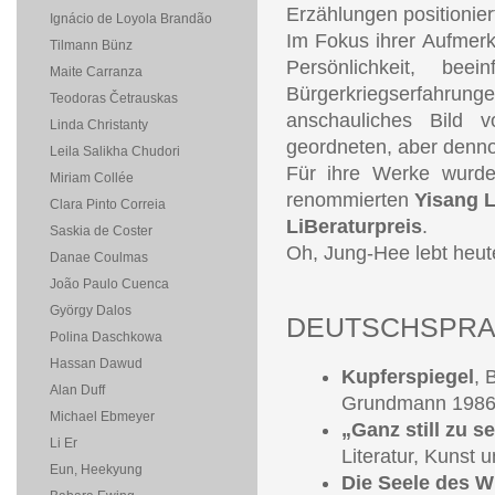
Erzählungen positionier
Ignácio de Loyola Brandão
Im Fokus ihrer Aufmerk
Tilmann Bünz
Persönlichkeit, be
Maite Carranza
Bürgerkriegserfahr
Teodoras Četrauskas
anschauliches Bild 
Linda Christanty
geordneten, aber dennoc
Leila Salikha Chudori
Für ihre Werke wurde
Miriam Collée
renommierten
Yisang L
Clara Pinto Correia
LiBeraturpreis
.
Saskia de Coster
Oh, Jung-Hee lebt heut
Danae Coulmas
João Paulo Cuenca
György Dalos
DEUTSCHSPRAC
Polina Daschkowa
Hassan Dawud
Kupferspiegel
, 
Alan Duff
Grundmann 198
Michael Ebmeyer
„Ganz still zu se
Li Er
Literatur, Kunst u
Eun, Heekyung
Die Seele des W