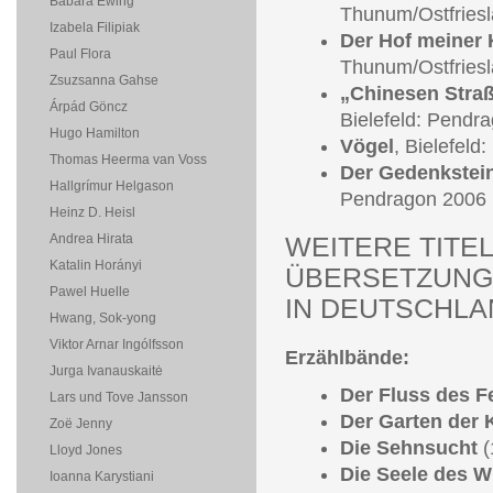
Babara Ewing
Thunum/Ostfriesl
Izabela Filipiak
Der Hof meiner 
Paul Flora
Thunum/Ostfriesl
Zsuzsanna Gahse
„Chinesen Stra
Árpád Göncz
Bielefeld: Pendr
Hugo Hamilton
Vögel
, Bielefeld
Thomas Heerma van Voss
Der Gedenkstein
Hallgrímur Helgason
Pendragon 2006
Heinz D. Heisl
Andrea Hirata
WEITERE TITE
Katalin Horányi
ÜBERSETZUNG 
Pawel Huelle
IN DEUTSCHLA
Hwang, Sok-yong
Viktor Arnar Ingólfsson
Erzählbände:
Jurga Ivanauskaitė
Der Fluss des F
Lars und Tove Jansson
Der Garten der 
Zoë Jenny
Die Sehnsucht
(
Lloyd Jones
Die Seele des W
Ioanna Karystiani