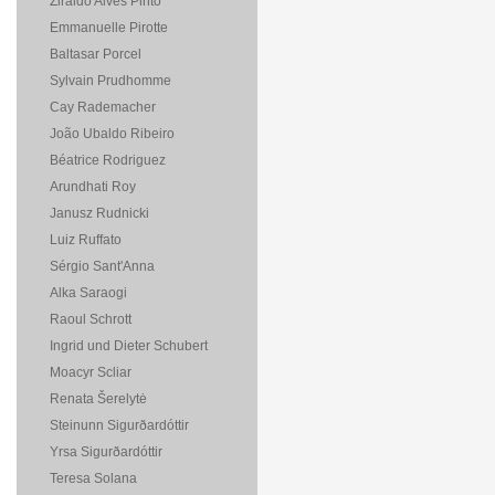
Ziraldo Alves Pinto
Emmanuelle Pirotte
Baltasar Porcel
Sylvain Prudhomme
Cay Rademacher
João Ubaldo Ribeiro
Béatrice Rodriguez
Arundhati Roy
Janusz Rudnicki
Luiz Ruffato
Sérgio Sant'Anna
Alka Saraogi
Raoul Schrott
Ingrid und Dieter Schubert
Moacyr Scliar
Renata Šerelytė
Steinunn Sigurðardóttir
Yrsa Sigurðardóttir
Teresa Solana