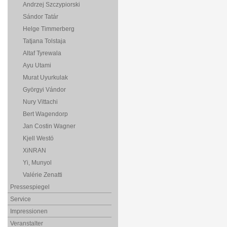
Andrzej Szczypiorski
Sándor Tatár
Helge Timmerberg
Tatjana Tolstaja
Altaf Tyrewala
Ayu Utami
Murat Uyurkulak
Györgyi Vándor
Nury Vittachi
Bert Wagendorp
Jan Costin Wagner
Kjell Westö
XiNRAN
Yi, Munyol
Valérie Zenatti
Pressespiegel
Service
Impressionen
Veranstalter