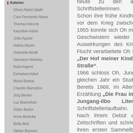
heute zu den ang
Autoren
Schriftstellerinnen.
Ghazi Abdel-Qadir
Schon ihre frühe Kindh
Caio Fernando Abreu
vor dem Krieg zwisch
Thomas Adcock
1955 konnte sich Oh mi
Kaouther Adimi
Geschwistern wieder
João Aguiar
Auswirkungen des Kri
Hatice Akyün
Flucht verarbeitete Oh
Gabrielle Alioth
„Der Hof meiner Kind
Germano Almeida
Straße“
.
Raúl Argemí
1966 schloss Oh, Jun
Esmahan Aykol
gleichen Jahr ein Stud
Maria Barbal
Bereits 1968, im Alte
Claudio Barcellos
Erzählung
„Die Frau i
Jürg Beeler
Jungang-Ilbo Litera
Luc Blanvillain
Schriftstellerlaufbahn.
Ádám Bodor
Nach ihrem Debüt ar
Anna Bolecka
Zeitschriften und schr
Britta Bolt
ihren ersten Samme
Stefan Boonen