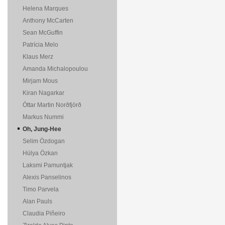
Helena Marques
Anthony McCarten
Sean McGuffin
Patrícia Melo
Klaus Merz
Amanda Michalopoulou
Mirjam Mous
Kiran Nagarkar
Óttar Martin Norðfjörð
Markus Nummi
Oh, Jung-Hee
Selim Özdogan
Hülya Özkan
Laksmi Pamuntjak
Alexis Panselinos
Timo Parvela
Alan Pauls
Claudia Piñeiro