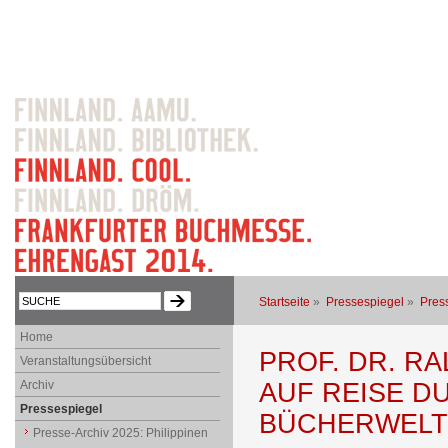
Startseite
»
Pressespiegel
»
Pres
Home
PROF. DR. R
Veranstaltungsübersicht
Archiv
AUF REISE D
Pressespiegel
BÜCHERWELT
Presse-Archiv 2025: Philippinen