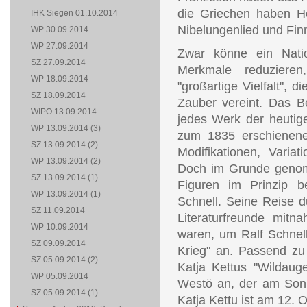
die Griechen haben H
IHK Siegen 01.10.2014
Nibelungenlied und Fin
WP 30.09.2014
WP 27.09.2014
Zwar könne ein Nati
SZ 27.09.2014
Merkmale reduzieren
WP 18.09.2014
"großartige Vielfalt", 
SZ 18.09.2014
Zauber vereint. Das 
WIPO 13.09.2014
jedes Werk der heutige
WP 13.09.2014 (3)
zum 1835 erschienenen
SZ 13.09.2014 (2)
Modifikationen, Varia
WP 13.09.2014 (2)
Doch im Grunde genomm
SZ 13.09.2014 (1)
Figuren im Prinzip be
WP 13.09.2014 (1)
Schnell. Seine Reise du
SZ 11.09.2014
Literaturfreunde mitn
WP 10.09.2014
waren, um Ralf Schnel
SZ 09.09.2014
Krieg" an. Passend zu
SZ 05.09.2014 (2)
Katja Kettus "Wildaug
WP 05.09.2014
Westö an, der am Sonnt
SZ 05.09.2014 (1)
Katja Kettu ist am 12. 