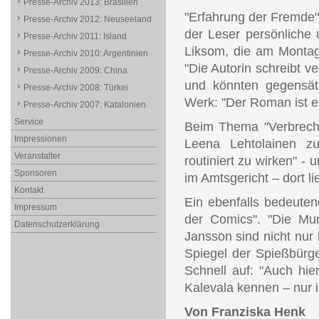
Presse-Archiv 2013: Brasilien
"Erfahrung der Fremde" 
Presse-Archiv 2012: Neuseeland
der Leser persönliche 
Presse-Archiv 2011: Island
Liksom, die am Montag
Presse-Archiv 2010: Argentinien
"Die Autorin schreibt ve
Presse-Archiv 2009: China
und könnten gegensätz
Presse-Archiv 2008: Türkei
Werk: "Der Roman ist e
Presse-Archiv 2007: Katalonien
Service
Beim Thema "Verbreche
Impressionen
Leena Lehtolainen zu
Veranstalter
routiniert zu wirken" -
Sponsoren
im Amtsgericht – dort li
Kontakt
Ein ebenfalls bedeutend
Impressum
der Comics". "Die Mum
Datenschutzerklärung
Jansson sind nicht nur b
Spiegel der Spießbürger
Schnell auf: "Auch hier
Kalevala kennen – nur 
Von Franziska Henk