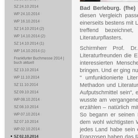
SZ 24.10.2014
Bad Berleburg. (fhe)
WP 24.10.2014
diesen Vergleich pass
WP 16.10.2014
einerseits bestens mit 
SZ 14.10.2014 (2)
treffend bezeichne
WP 14.10.2014 (2)
Literaturpflasters.
SZ 14.10.2014 (1)
Schirmherr Prof. D
WP 14.10.2014 (1)
Literaturfreunden die 
Frankfurter Buchmesse 2014 |
interessierten Mensch
buch aktuell
bringen. Und er ging nu
SZ 13.10.2014
" umfunktionierte Lit
WP 11.10.2014
Methadon und Literatur
SZ 11.10.2014
Aufputschmittel sein", 
SZ 09.10.2014
wusste am vergangenen
WP 08.10.2014
erzählen – natürlich mi
SZ 08.10.2014
So begann er seinen R
WP 07.10.2014
dem wohl wichtigsten W
SZ 07.10.2014
jedes Land habe sein e
WP 02.10.2014
Franzosen haben das Ro
SZ 02.10.2014