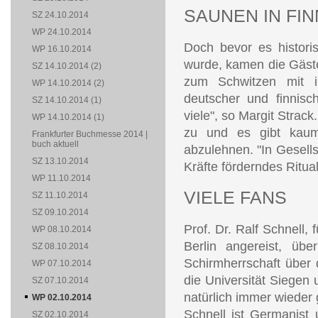
SAUNEN IN FI
SZ 24.10.2014
WP 24.10.2014
Doch bevor es historis
WP 16.10.2014
wurde, kamen die Gäste
SZ 14.10.2014 (2)
zum Schwitzen mit i
WP 14.10.2014 (2)
deutscher und finnisc
SZ 14.10.2014 (1)
viele", so Margit Strack
WP 14.10.2014 (1)
zu und es gibt kaum
Frankfurter Buchmesse 2014 |
buch aktuell
abzulehnen. "In Gesells
SZ 13.10.2014
Kräfte förderndes Ritual
WP 11.10.2014
VIELE FANS
SZ 11.10.2014
SZ 09.10.2014
Prof. Dr. Ralf Schnell,
WP 08.10.2014
Berlin angereist, üb
SZ 08.10.2014
Schirmherrschaft über d
WP 07.10.2014
die Universität Siegen 
SZ 07.10.2014
natürlich immer wieder 
WP 02.10.2014
Schnell ist Germanist 
SZ 02.10.2014