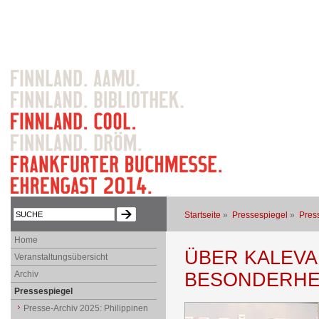
Startseite
»
Pressespiegel
»
Pres
Home
ÜBER KALEVA
Veranstaltungsübersicht
Archiv
BESONDERHE
Pressespiegel
Presse-Archiv 2025: Philippinen