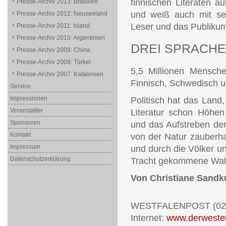
finnischen Literaten au
Presse-Archiv 2013: Brasilien
und weiß auch mit sei
Presse-Archiv 2012: Neuseeland
Leser und das Publikum
Presse-Archiv 2011: Island
Presse-Archiv 2010: Argentinien
DREI SPRACH
Presse-Archiv 2009: China
Presse-Archiv 2008: Türkei
5,5 Millionen Mensche
Presse-Archiv 2007: Katalonien
Finnisch, Schwedisch un
Service
Impressionen
Politisch hat das Land,
Veranstalter
Literatur schon Höhen
Sponsoren
und das Aufstreben der
Kontakt
von der Natur zauberhaf
Impressum
und durch die Völker unb
Datenschutzerklärung
Tracht gekommene Wahl-
Von Christiane Sandk
WESTFALENPOST (02.
Internet:
www.derwesten