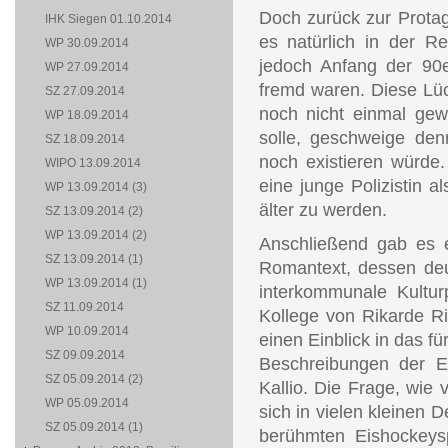
Doch zurück zur Protago
IHK Siegen 01.10.2014
es natürlich in der Re
WP 30.09.2014
jedoch Anfang der 90er-
WP 27.09.2014
fremd waren. Diese Lüc
SZ 27.09.2014
noch nicht einmal gew
WP 18.09.2014
solle, geschweige den
SZ 18.09.2014
noch existieren würde
WIPO 13.09.2014
eine junge Polizistin a
WP 13.09.2014 (3)
älter zu werden.
SZ 13.09.2014 (2)
WP 13.09.2014 (2)
Anschließend gab es e
SZ 13.09.2014 (1)
Romantext, dessen deu
WP 13.09.2014 (1)
interkommunale Kultur
SZ 11.09.2014
Kollege von Rikarde R
WP 10.09.2014
einen Einblick in das f
SZ 09.09.2014
Beschreibungen der E
SZ 05.09.2014 (2)
Kallio. Die Frage, wie 
WP 05.09.2014
sich in vielen kleinen D
SZ 05.09.2014 (1)
berühmten Eishockeysp