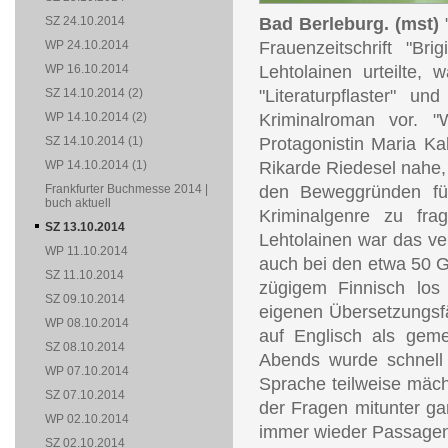
SZ 24.10.2014
Bad Berleburg. (mst)
"
WP 24.10.2014
Frauenzeitschrift "Br
WP 16.10.2014
Lehtolainen urteilte,
SZ 14.10.2014 (2)
"Literaturpflaster" u
WP 14.10.2014 (2)
Kriminalroman vor. 
SZ 14.10.2014 (1)
Protagonistin Maria Ka
WP 14.10.2014 (1)
Rikarde Riedesel nahe, 
Frankfurter Buchmesse 2014 |
den Beweggründen für
buch aktuell
Kriminalgenre zu fr
SZ 13.10.2014
Lehtolainen war das ver
WP 11.10.2014
auch bei den etwa 50 Gä
SZ 11.10.2014
zügigem Finnisch los 
SZ 09.10.2014
eigenen Übersetzungsf
WP 08.10.2014
auf Englisch als geme
SZ 08.10.2014
Abends wurde schnell 
WP 07.10.2014
Sprache teilweise mächt
SZ 07.10.2014
der Fragen mitunter ga
WP 02.10.2014
immer wieder Passagen
SZ 02.10.2014