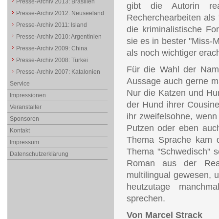
Presse-Archiv 2013: Brasilien
gibt die Autorin rea
Presse-Archiv 2012: Neuseeland
Recherchearbeiten als 
Presse-Archiv 2011: Island
die kriminalistische Fo
Presse-Archiv 2010: Argentinien
sie es in bester "Miss-M
Presse-Archiv 2009: China
als noch wichtiger erac
Presse-Archiv 2008: Türkei
Für die Wahl der Name
Presse-Archiv 2007: Katalonien
Aussage auch gerne ma
Service
Nur die Katzen und Hun
Impressionen
der Hund ihrer Cousine
Veranstalter
ihr zweifelsohne, wenn
Sponsoren
Putzen oder eben auch
Kontakt
Thema Sprache kam die
Impressum
Thema "Schwedisch" sei
Datenschutzerklärung
Roman aus der Real
multilingual gewesen, un
heutzutage manchma
sprechen.
Von Marcel Strack