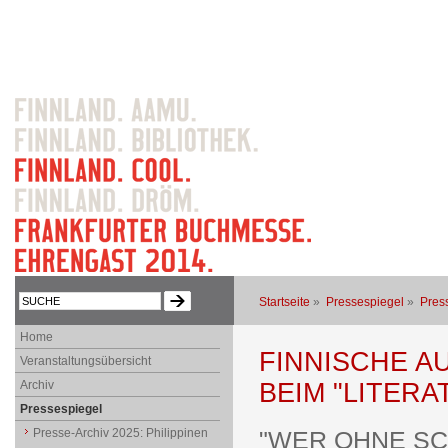
Startseite
»
Pressespiegel
»
Pres
Home
FINNISCHE A
Veranstaltungsübersicht
Archiv
BEIM "LITER
Pressespiegel
Presse-Archiv 2025: Philippinen
"WER OHNE SC