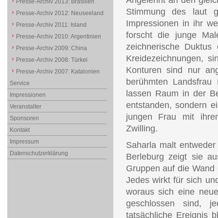
Angelehnt an den glei
Presse-Archiv 2013: Brasilien
Stimmung des laut ge
Presse-Archiv 2012: Neuseeland
Impressionen in ihr w
Presse-Archiv 2011: Island
forscht die junge Male
Presse-Archiv 2010: Argentinien
zeichnerische Duktus
Presse-Archiv 2009: China
Kreidezeichnungen, si
Presse-Archiv 2008: Türkei
Konturen sind nur ang
Presse-Archiv 2007: Katalonien
berühmten Landsfrau H
Service
lassen Raum in der Be
Impressionen
entstanden, sondern ei
Veranstalter
jungen Frau mit ihre
Sponsoren
Zwilling.
Kontakt
Impressum
Saharla malt entweder 
Datenschutzerklärung
Berleburg zeigt sie au
Gruppen auf die Wand g
Jedes wirkt für sich un
woraus sich eine neue
geschlossen sind, j
tatsächliche Ereignis 