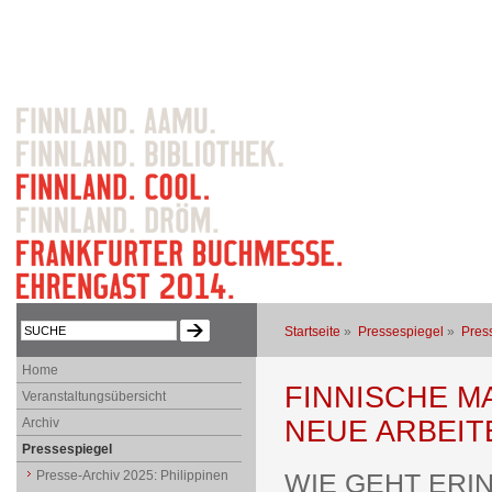
Startseite
»
Pressespiegel
»
Pres
Home
FINNISCHE M
Veranstaltungsübersicht
Archiv
NEUE ARBEIT
Pressespiegel
Presse-Archiv 2025: Philippinen
WIE GEHT ERI