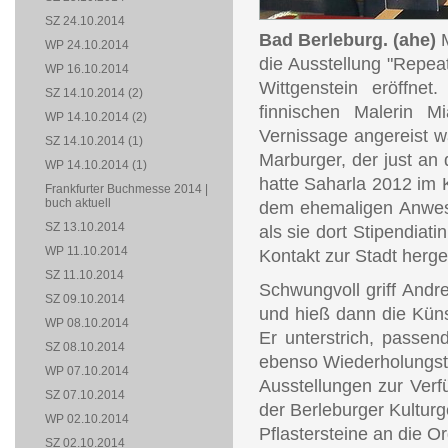
SZ 24.10.2014
Bad Berleburg. (ahe)
M
WP 24.10.2014
die Ausstellung "Repe
WP 16.10.2014
Wittgenstein eröffne
SZ 14.10.2014 (2)
finnischen Malerin M
WP 14.10.2014 (2)
Vernissage angereist w
SZ 14.10.2014 (1)
Marburger, der just an
WP 14.10.2014 (1)
hatte Saharla 2012 im 
Frankfurter Buchmesse 2014 |
buch aktuell
dem ehemaligen Anwese
SZ 13.10.2014
als sie dort Stipendiat
WP 11.10.2014
Kontakt zur Stadt herges
SZ 11.10.2014
Schwungvoll griff And
SZ 09.10.2014
und hieß dann die Kün
WP 08.10.2014
Er unterstrich, passen
SZ 08.10.2014
ebenso Wiederholungstä
WP 07.10.2014
Ausstellungen zur Verfü
SZ 07.10.2014
der Berleburger Kultur
WP 02.10.2014
Pflastersteine an die O
SZ 02.10.2014