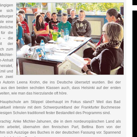
ngigen
te sich
eburger
ule eine
öhnliche
für die
n – die
it der
ich zum
ichler-
-Anhalt
eiratet,
Emil und
on zwei
n Autorin Leena Krohn, die ins Deutsche übersetzt wurden. Bei der
 aus den beiden sechsten Klassen auch, dass Helsinki auf der ersten
weiten, wie man das hierzulande oft höre.
 Hauptschule am Stöppel überhaupt im Fokus stand? Weil das Bad
ch aktuell intensiv mit dem Schwerpunktland der Frankfurter Buchmesse
esigen Schulen traditionell fester Bestandteil des Programms sind.
rachig: Anke Michler-Jahunen, die in dem nordeuropäischen Land als
rin arbeitet, übernahm den finnischen Part, Bettina Born von der
hm sich Auszüge des Buches in der deutschen Fassung vor. Spannend