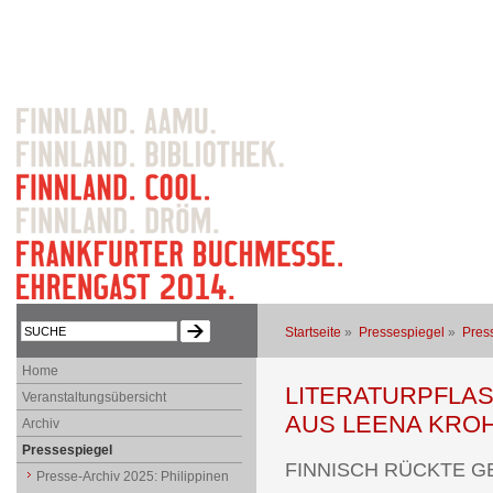
Startseite
»
Pressespiegel
»
Pres
Home
LITERATURPFLAS
Veranstaltungsübersicht
AUS LEENA KRO
Archiv
Pressespiegel
FINNISCH RÜCKTE G
Presse-Archiv 2025: Philippinen