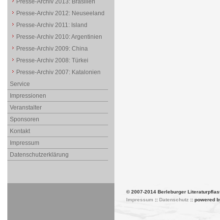
Presse-Archiv 2013: Brasilien
Presse-Archiv 2012: Neuseeland
Presse-Archiv 2011: Island
Presse-Archiv 2010: Argentinien
Presse-Archiv 2009: China
Presse-Archiv 2008: Türkei
Presse-Archiv 2007: Katalonien
Service
Impressionen
Veranstalter
Sponsoren
Kontakt
Impressum
Datenschutzerklärung
© 2007-2014 Berleburger Literaturpflas
Impressum
::
Datenschutz
:: powered 