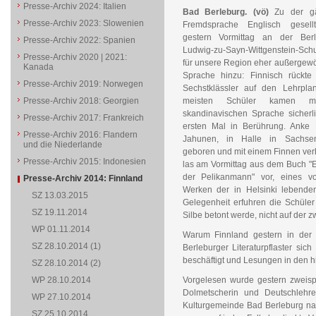
Presse-Archiv 2024: Italien
Bad Berleburg. (vö)
Zu der gä
Presse-Archiv 2023: Slowenien
Fremdsprache Englisch gesell
gestern Vormittag an der Berl
Presse-Archiv 2022: Spanien
Ludwig-zu-Sayn-Wittgenstein-Sch
Presse-Archiv 2020 | 2021:
für unsere Region eher außergew
Kanada
Sprache hinzu: Finnisch rückte 
Presse-Archiv 2019: Norwegen
Sechstklässler auf den Lehrpla
Presse-Archiv 2018: Georgien
meisten Schüler kamen m
skandinavischen Sprache sicherl
Presse-Archiv 2017: Frankreich
ersten Mal in Berührung. Anke M
Presse-Archiv 2016: Flandern
Jahunen, in Halle in Sachsen
und die Niederlande
geboren und mit einem Finnen verh
Presse-Archiv 2015: Indonesien
las am Vormittag aus dem Buch "
der Pelikanmann" vor, eines v
Presse-Archiv 2014: Finnland
Werken der in Helsinki lebende
SZ 13.03.2015
Gelegenheit erfuhren die Schüler
SZ 19.11.2014
Silbe betont werde, nicht auf der z
WP 01.11.2014
Warum Finnland gestern in der
SZ 28.10.2014 (1)
Berleburger Literaturpflaster si
beschäftigt und Lesungen in den hi
SZ 28.10.2014 (2)
WP 28.10.2014
Vorgelesen wurde gestern zweisp
Dolmetscherin und Deutschlehre
WP 27.10.2014
Kulturgemeinde Bad Berleburg na
SZ 25.10.2014