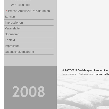
WP 13.08.2008
Presse-Archiv 2007: Katalonien
Service
Impressionen
Veranstalter
Sponsoren
Kontakt
Impressum
Datenschutzerklärung
© 2007-2011 Berleburger Literaturpflas
Impressum
::
Datenschutz
:: powered 