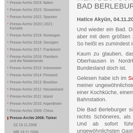
Presse-Archiv 2024: Italien
BAD BERLEBUR
Presse-Archiv 2023: Slowenien
Presse-Archiv 2022: Spanien
Hatice Akyün, 04.11.2
Presse-Archiv 2020 | 2021:
Kanada
Und wieder ein Bad. Die
Presse-Archiv 2019: Norwegen
aber mit dem größten
Presse-Archiv 2018: Georgien
So heißt es zumindest 
Presse-Archiv 2017: Frankreich
Kaum zu glauben, das
Presse-Archiv 2016: Flandern
Oberhausen in Nordrhe
und die Niederlande
Bundesland doch ist.
Presse-Archiv 2015: Indonesien
Presse-Archiv 2014: Finnland
Gelesen habe ich im
S
Presse-Archiv 2013: Brasilien
meiner ungewöhnlichste
Presse-Archiv 2012: Neuseeland
einer Kochküche, einem 
Presse-Archiv 2011: Island
Bahnstation.
Presse-Archiv 2010: Argentinien
Die Bad Berleburger sin
Presse-Archiv 2009: China
nichts Schöneres, als
Presse-Archiv 2008: Türkei
Und ab sofort füh
SZ 19.11.2008
ungewöhnlichsten Gast
WR 19.11.2008