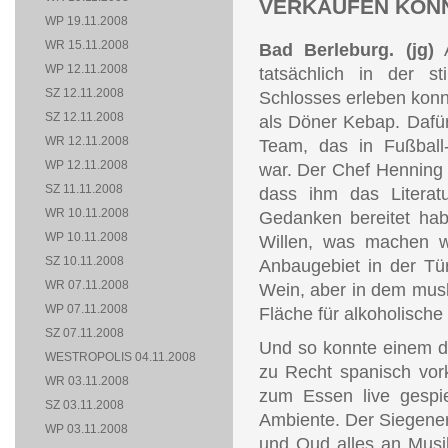
VERKAUFEN KÖNN
WP 19.11.2008
WR 15.11.2008
Bad Berleburg.
(jg)
A
WP 12.11.2008
tatsächlich in der st
SZ 12.11.2008
Schlosses erleben kon
SZ 12.11.2008
als Döner Kebap. Dafü
WR 12.11.2008
Team, das in Fußball-
WP 12.11.2008
war. Der Chef Henning 
SZ 11.11.2008
dass ihm das Literatu
WR 10.11.2008
Gedanken bereitet hab
WP 10.11.2008
Willen, was machen w
SZ 10.11.2008
Anbaugebiet in der Tü
WR 07.11.2008
Wein, aber in dem musl
WP 07.11.2008
Fläche für alkoholische
SZ 07.11.2008
Und so konnte einem d
WESTROPOLIS 04.11.2008
zu Recht spanisch vor
WR 03.11.2008
zum Essen live gespiel
SZ 03.11.2008
Ambiente. Der Siegener
WP 03.11.2008
und Oud alles an Musi