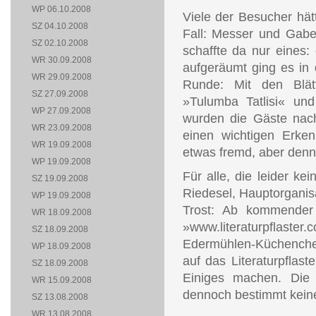
WP 06.10.2008
Viele der Besucher hät
SZ 04.10.2008
Fall: Messer und Gabel
SZ 02.10.2008
schaffte da nur eines
WR 30.09.2008
aufgeräumt ging es in 
WR 29.09.2008
Runde: Mit den Blätt
SZ 27.09.2008
»Tulumba Tatlisi« un
WP 27.09.2008
wurden die Gäste nac
WR 23.09.2008
einen wichtigen Erken
WR 19.09.2008
etwas fremd, aber denn
WP 19.09.2008
Für alle, die leider ke
SZ 19.09.2008
Riedesel, Hauptorganisa
WP 19.09.2008
Trost: Ab kommender 
WR 18.09.2008
»www.literaturpflas
SZ 18.09.2008
Edermühlen-Küchenchef 
WP 18.09.2008
auf das Literaturpfla
SZ 18.09.2008
Einiges machen. Die
WR 15.09.2008
dennoch bestimmt kein
SZ 13.08.2008
WR 13.08.2008