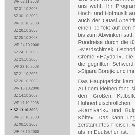
WR 03.11.2008
uns weht. Ihr Progra
SZ 31.10.2008
Hoch- und Hofmusik au
SZ 30.10.2008
auch der Quasi-Aperit
WP 28.10.2008
einen perfekt auf den 
SZ 28.10.2008
bis zum Abwinken satt.
SZ 25.10.2008
Rundreise durch die tü
WR 24.10.2008
»Merdschimek Dschorb
SZ 24.10.2008
Creme »Haydari«, die 
SZ 23.10.2008
die gegrillten Schwertf
WP 23.10.2008
»Sigara Böreji« und im
SZ 21.10.2008
Das Hauptgericht kam 
SZ 20.10.2008
Auf dem kleinen fand s
WR 15.10.2008
dem Großen: Kalbsfle
SZ 14.10.2008
Hühnerfleischröllchen
WP 14.10.2008
»Karniyarik« und Bul
SZ 13.10.2008
Köfte«. Das kann ung
WP 13.10.2008
zerstampftes Fleisch, 
SZ 08.10.2008
als im Deutschen ist.
WR 08.10.2008