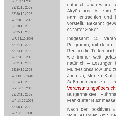
WR 03.11.2008
natürlich auch wieder
SZ 31.10.2008
Akyün aus "Ali zum De
SZ 30.10.2008
Familientradition und
WP 28.10.2008
vorstellt. Bekannt gew
SZ 28.10.2008
scharfer Soße".
SZ 25.10.2008
Insgesamt 15 Veran
WR 24.10.2008
Programm, mit dem die
SZ 24.10.2008
Region die Türkei noch
SZ 23.10.2008
wie immer weit gefass
WP 23.10.2008
natürlich – Lesungen 
SZ 21.10.2008
Multivisionsshow und z
SZ 20.10.2008
Jourdan, Monika Klaffk
WR 15.10.2008
Saßmannshausen 
SZ 14.10.2008
Veranstaltungsübersich
WP 14.10.2008
Bürgermeister Fuhrma
SZ 13.10.2008
Frankfurter Buchmesse, 
WP 13.10.2008
SZ 08.10.2008
Nach den positiven E
WR 08.10.2008
Schullesungen (mit d