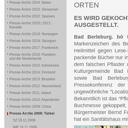
Presse-Archiv 2024: Italien
ORTEN
Presse-Archiv 2023: Slowenien
Presse-Archiv 2022: Spanien
ES WIRD GEKOCHT
Presse-Archiv 2020 | 2021:
AUSGESTELLT.
Kanada
Presse-Archiv 2019: Norwegen
Bad Berleburg. bö
Presse-Archiv 2018: Georgien
Markenzeichen des Ber
Presse-Archiv 2017: Frankreich
Heilmittel gegen Lese-
Presse-Archiv 2016: Flandern
packende Bücher nur in 
und die Niederlande
dem falschen Pflaster 
Presse-Archiv 2015: Indonesien
Kulturgemeinde Bad B
Presse-Archiv 2014: Finnland
sowie Bad Berlebur
Presse-Archiv 2013: Brasilien
Pressekonferenz der 
Presse-Archiv 2012: Neuseeland
ungewöhnliche "Locati
Presse-Archiv 2011: Island
Bekanntlich ist das "Pf
Presse-Archiv 2010: Argentinien
Buchmesse gekoppelt, 
Presse-Archiv 2009: China
Bürgermeister Bernd Fu
Presse-Archiv 2008: Türkei
hat ein Sanitätshaus mit
SZ 19.11.2008
WR 19.11.2008