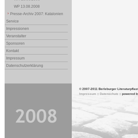
WP 13.08.2008
Presse-Archiv 2007: Katalonien
Service
Impressionen
Veranstalter
Sponsoren
Kontakt
Impressum
Datenschutzerklärung
© 2007-2011 Berleburger Literaturpflas
Impressum
::
Datenschutz
:: powered 