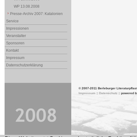
WP 13.08.2008
Presse-Archiv 2007: Katalonien
Service
Impressionen
Veranstalter
Sponsoren
Kontakt
Impressum
Datenschutzerklärung
© 2007-2011 Berleburger Literaturpflas
Impressum
::
Datenschutz
:: powered 