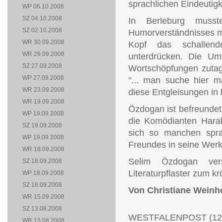
sprachlichen Eindeutig
WP 06.10.2008
SZ 04.10.2008
In Berleburg muss
SZ 02.10.2008
Humorverständnisses m
WR 30.09.2008
Kopf das schallend
WR 29.09.2008
unterdrücken. Die Um
SZ 27.09.2008
Wortschöpfungen zutag
WP 27.09.2008
"... man suche hier m
WR 23.09.2008
diese Entgleisungen in
WR 19.09.2008
Özdogan ist befreundet
WP 19.09.2008
die Komödianten Hara
SZ 19.09.2008
sich so manchen spra
WP 19.09.2008
Freundes in seine Werke
WR 18.09.2008
Selim Özdogan ver
SZ 18.09.2008
Literaturpflaster zum 
WP 18.09.2008
SZ 18.09.2008
Von Christiane Weinh
WR 15.09.2008
SZ 13.08.2008
WESTFALENPOST (12.
WR 13.08.2008