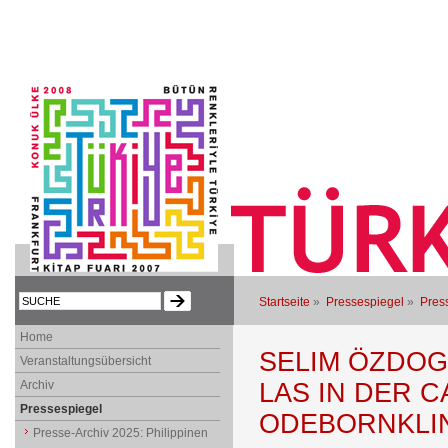
Startseite
»
Pressespiegel
»
Press
Home
SELIM ÖZDO
Veranstaltungsübersicht
Archiv
LAS IN DER 
Pressespiegel
ODEBORNKLI
Presse-Archiv 2025: Philippinen