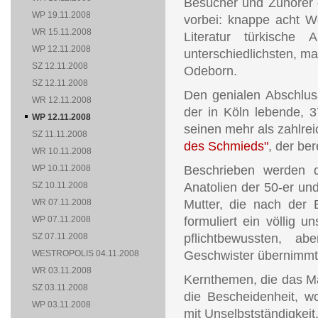
Besucher und Zuhörer d
WP 19.11.2008
vorbei: knappe acht Wo
WR 15.11.2008
Literatur türkische
WP 12.11.2008
unterschiedlichsten, m
SZ 12.11.2008
Odeborn.
SZ 12.11.2008
Den genialen Abschlus
WR 12.11.2008
der in Köln lebende, 37
WP 12.11.2008
seinen mehr als zahlr
SZ 11.11.2008
des Schmieds"
, der ber
WR 10.11.2008
WP 10.11.2008
Beschrieben werden d
SZ 10.11.2008
Anatolien der 50-er und
WR 07.11.2008
Mutter, die nach der E
WP 07.11.2008
formuliert ein völlig 
SZ 07.11.2008
pflichtbewussten, abe
WESTROPOLIS 04.11.2008
Geschwister übernimmt G
WR 03.11.2008
Kernthemen, die das M
SZ 03.11.2008
die Bescheidenheit, w
WP 03.11.2008
mit Unselbstständigkeit