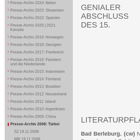
Presse-Archiv 2024: Italien
GENIALER
Presse-Archiv 2023: Slowenien
ABSCHLUSS
Presse-Archiv 2022: Spanien
DES 15.
Presse-Archiv 2020 | 2021:
Kanada
Presse-Archiv 2019: Norwegen
Presse-Archiv 2018: Georgien
Presse-Archiv 2017: Frankreich
Presse-Archiv 2016: Flandern
und die Niederlande
Presse-Archiv 2015: Indonesien
Presse-Archiv 2014: Finnland
Presse-Archiv 2013: Brasilien
Presse-Archiv 2012: Neuseeland
Presse-Archiv 2011: Island
Presse-Archiv 2010: Argentinien
Presse-Archiv 2009: China
LITERATURPFL
Presse-Archiv 2008: Türkei
SZ 19.11.2008
Bad Berleburg.
(cw)
N
WR 19.11.2008