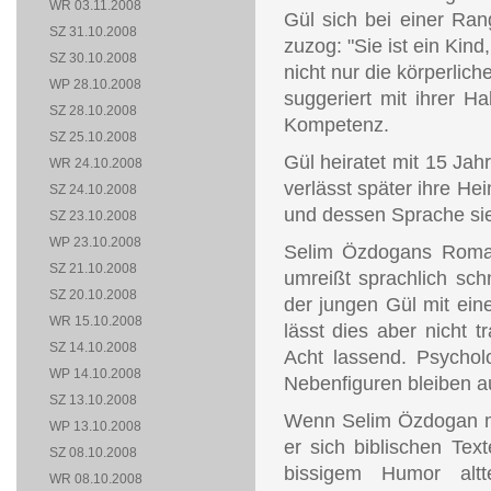
WR 03.11.2008
Gül sich bei einer Ra
SZ 31.10.2008
zuzog: "Sie ist ein Kind
SZ 30.10.2008
nicht nur die körperlich
WP 28.10.2008
suggeriert mit ihrer Ha
SZ 28.10.2008
Kompetenz.
SZ 25.10.2008
Gül heiratet mit 15 Jah
WR 24.10.2008
verlässt später ihre He
SZ 24.10.2008
und dessen Sprache sie
SZ 23.10.2008
WP 23.10.2008
Selim Özdogans Roman
SZ 21.10.2008
umreißt sprachlich sch
SZ 20.10.2008
der jungen Gül mit ein
WR 15.10.2008
lässt dies aber nicht tr
SZ 14.10.2008
Acht lassend. Psychol
WP 14.10.2008
Nebenfiguren bleiben a
SZ 13.10.2008
Wenn Selim Özdogan ma
WP 13.10.2008
er sich biblischen Tex
SZ 08.10.2008
bissigem Humor altte
WR 08.10.2008