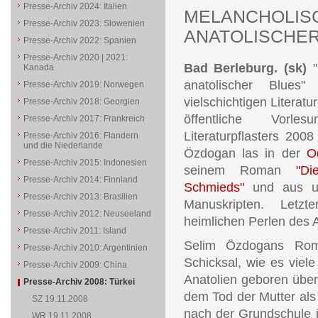
Presse-Archiv 2024: Italien
MELANCHOLIS
Presse-Archiv 2023: Slowenien
ANATOLISCHER
Presse-Archiv 2022: Spanien
Presse-Archiv 2020 | 2021:
Bad Berleburg.
(sk)
"
Kanada
anatolischer Blues
Presse-Archiv 2019: Norwegen
vielschichtigen Literatu
Presse-Archiv 2018: Georgien
öffentliche Vorles
Presse-Archiv 2017: Frankreich
Literaturpflasters 200
Presse-Archiv 2016: Flandern
und die Niederlande
Özdogan las in der
O
Presse-Archiv 2015: Indonesien
seinem Roman
"Di
Presse-Archiv 2014: Finnland
Schmieds"
und aus unv
Presse-Archiv 2013: Brasilien
Manuskripten. Letz
Presse-Archiv 2012: Neuseeland
heimlichen Perlen des 
Presse-Archiv 2011: Island
Selim Özdogans Rom
Presse-Archiv 2010: Argentinien
Schicksal, wie es viele
Presse-Archiv 2009: China
Anatolien geboren über
Presse-Archiv 2008: Türkei
dem Tod der Mutter als 
SZ 19.11.2008
nach der Grundschule i
WR 19.11.2008