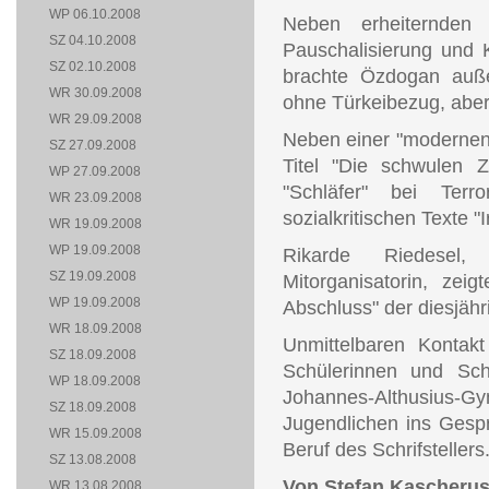
WP 06.10.2008
Neben erheiternden
SZ 04.10.2008
Pauschalisierung und K
SZ 02.10.2008
brachte Özdogan auße
WR 30.09.2008
ohne Türkeibezug, aber 
WR 29.09.2008
Neben einer "modernen
SZ 27.09.2008
Titel "Die schwulen 
WP 27.09.2008
"Schläfer" bei Ter
WR 23.09.2008
sozialkritischen Texte 
WR 19.09.2008
WP 19.09.2008
Rikarde Riedesel, 
SZ 19.09.2008
Mitorganisatorin, zeig
WP 19.09.2008
Abschluss" der diesjähr
WR 18.09.2008
Unmittelbaren Konta
SZ 18.09.2008
Schülerinnen und Sch
WP 18.09.2008
Johannes-Althusius-
SZ 18.09.2008
Jugendlichen ins Gesp
WR 15.09.2008
Beruf des Schrifstellers
SZ 13.08.2008
Von Stefan Kascheru
WR 13.08.2008