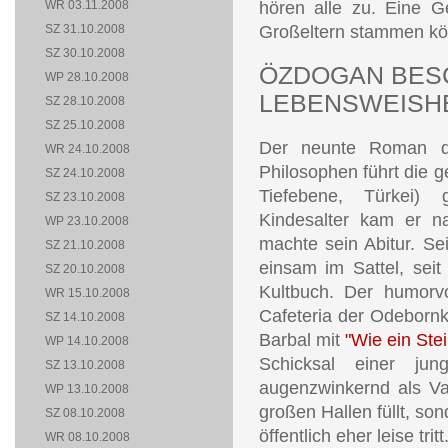
WR 03.11.2008
hören alle zu. Eine G
SZ 31.10.2008
Großeltern stammen kö
SZ 30.10.2008
ÖZDOGAN BES
WP 28.10.2008
LEBENSWEISH
SZ 28.10.2008
SZ 25.10.2008
Der neunte Roman des
WR 24.10.2008
Philosophen führt die g
SZ 24.10.2008
Tiefebene, Türkei) g
SZ 23.10.2008
Kindesalter kam er n
WP 23.10.2008
machte sein Abitur. Sei
SZ 21.10.2008
einsam im Sattel, seit 
SZ 20.10.2008
Kultbuch. Der humorvo
WR 15.10.2008
Cafeteria der Odebornk
SZ 14.10.2008
Barbal mit
"Wie ein Stei
WP 14.10.2008
Schicksal einer jung
SZ 13.10.2008
augenzwinkernd als Var
WP 13.10.2008
großen Hallen füllt, so
SZ 08.10.2008
öffentlich eher leise tritt
WR 08.10.2008