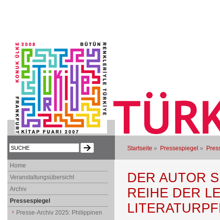
Startseite
»
Pressespiegel
»
Press
Home
DER AUTOR 
Veranstaltungsübersicht
Archiv
REIHE DER 
Pressespiegel
LITERATURPF
Presse-Archiv 2025: Philippinen